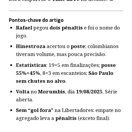
Pontos-chave do artigo
Rafael
pegou
dois pênaltis
e foi o nome do
jogo.
Hinestroza
acertou o
poste
; colombianos
tiveram volume, mas pouca precisão.
Estatísticas
: 19×5 em finalizações;
posse
55%×45%
, 8×3 em escanteios;
São Paulo
sem chutes no alvo
.
Volta
no
Morumbis
, dia
19/08/2025
. Série
aberta.
Sem “gol fora”
na Libertadores: empate no
agregado leva a
pênaltis
(exceto final).