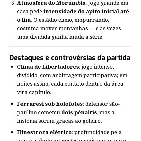
Atmosfera do Morumbis.
Jogo grande em
casa pede
intensidade do apito inicial até
o fim
. O estádio cheio, empurrando,
costuma mover montanhas — e às vezes
uma dividida ganha muda a série.
Destaques e controvérsias da partida
Clima de Libertadores
: jogo intenso,
dividido, com arbitragem participativa; em
noites assim, cada contato dentro da área
vira capítulo.
Ferraresi sob holofotes
: defensor são-
paulino cometeu
dois pênaltis
, mas a
história sorriu graças ao goleiro.
Hinestroza elétrico
: profundidade pela
ponta e chute no
poste
, o mais perto que o