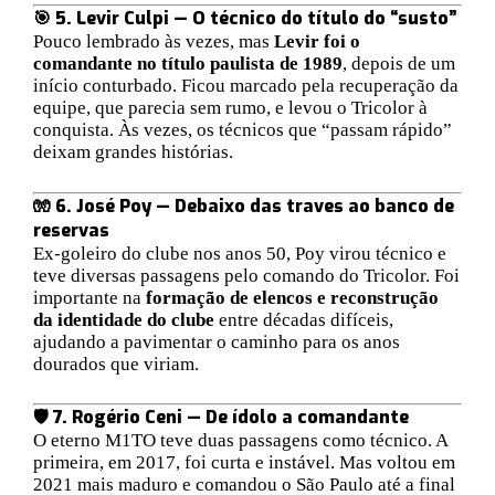
🎯 5. Levir Culpi — O técnico do título do “susto”
Pouco lembrado às vezes, mas
Levir foi o
comandante no título paulista de 1989
, depois de um
início conturbado. Ficou marcado pela recuperação da
equipe, que parecia sem rumo, e levou o Tricolor à
conquista. Às vezes, os técnicos que “passam rápido”
deixam grandes histórias.
🧤 6. José Poy — Debaixo das traves ao banco de
reservas
Ex-goleiro do clube nos anos 50, Poy virou técnico e
teve diversas passagens pelo comando do Tricolor. Foi
importante na
formação de elencos e reconstrução
da identidade do clube
entre décadas difíceis,
ajudando a pavimentar o caminho para os anos
dourados que viriam.
🛡️ 7. Rogério Ceni — De ídolo a comandante
O eterno M1TO teve duas passagens como técnico. A
primeira, em 2017, foi curta e instável. Mas voltou em
2021 mais maduro e comandou o São Paulo até a final