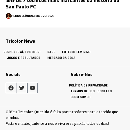
🎩⚽ Os 7 técnicos mais marcantes da história do
São Paulo FC
PEDRO LEÔNIDAS
MAIO 20, 2025
Tricolor News
RESPONDE AÍ, TRICOLOR!
BASE
FUTEBOL FEMININO
JOGOS E RESULTADOS
MERCADO DA BOLA
Socials
Sobre-Nós
POLÍTICA DE PRIVACIDADE
TERMOS DE USO
CONTATO
QUEM SOMOS
O
Meu Tricolor Querido
é feito por torcedores para a torcida que
conduz.
Vista o manto, junte-se a nós e viva essa paixão todos os dias!