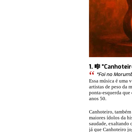
1.
🎼 “Canhoteir
“Foi no Morumb
Essa música é uma v
artistas de peso da 
ponta-esquerda que 
anos 50.
Canhoteiro, também
maiores ídolos da hi
saudade, exaltando 
já que Canhoteiro jo