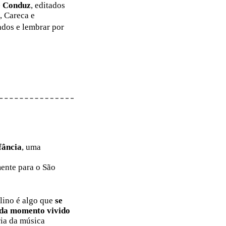
e Conduz
, editados
, Careca e
dos e lembrar por
fância
, uma
mente para o São
lino é algo que
se
cada momento vivido
ria da música