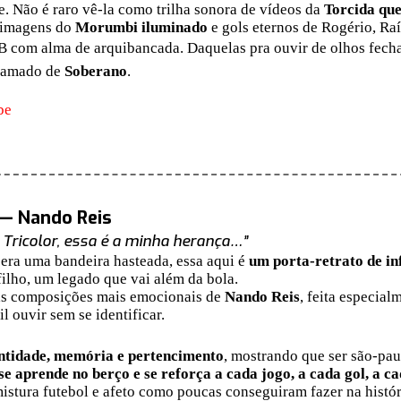
e. Não é raro vê-la como trilha sonora de vídeos da
Torcida qu
 imagens do
Morumbi iluminado
e gols eternos de Rogério, Raí
com alma de arquibancada. Daquelas pra ouvir de olhos fecha
chamado de
Soberano
.
be
 — Nando Reis
 Tricolor, essa é a minha herança…”
 era uma bandeira hasteada, essa aqui é
um porta-retrato de in
filho, um legado que vai além da bola.
as composições mais emocionais de
Nando Reis
, feita especial
l ouvir sem se identificar.
ntidade, memória e pertencimento
, mostrando que ser são-pau
se aprende no berço e se reforça a cada jogo, a cada gol, a 
 mistura futebol e afeto como poucas conseguiram fazer na histó