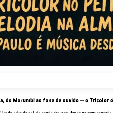
a, do Morumbi ao fone de ouvido — o Tricolor é
além do grito de gol, do bandeirão tremulando na arquibancada