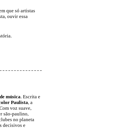
m que só artistas
ta, ouvir essa
tória.
de música
. Escrita e
color Paulista
, a
.Com voz suave,
er são-paulino,
lubes no planeta
s decisivos e