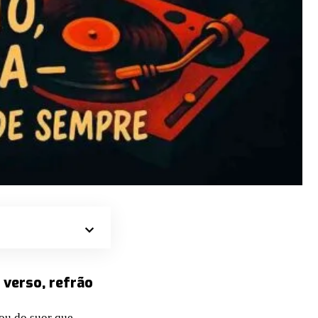
 verso, refrão
 ou do suor que