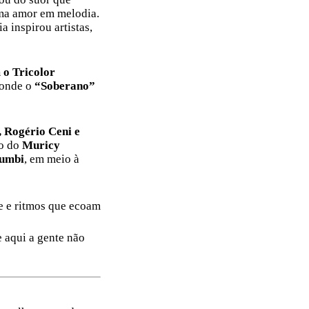
rma amor em melodia.
a inspirou artistas,
 o Tricolor
, onde o
“Soberano”
, Rogério Ceni e
co do
Muricy
rumbi
, em meio à
be e ritmos que ecoam
 aqui a gente não