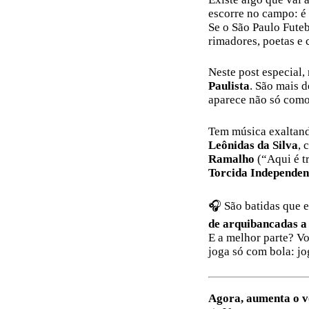
escorre no campo: é 
Se o São Paulo Fute
rimadores, poetas e 
Neste post especial
Paulista
. São mais d
aparece não só como
Tem música exaltan
Leônidas da Silva
, 
Ramalho
(“Aqui é tr
Torcida Independen
🎧 São batidas que e
de arquibancadas a
E a melhor parte? V
joga só com bola: jo
Agora, aumenta o v