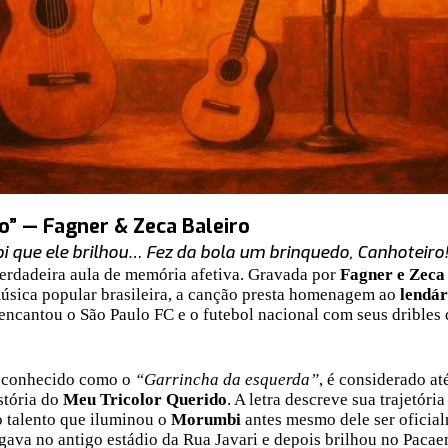
o” — Fagner & Zeca Baleiro
i que ele brilhou… Fez da bola um brinquedo, Canhoteiro!
erdadeira aula de memória afetiva. Gravada por
Fagner e Zeca
música popular brasileira, a canção presta homenagem ao
lendár
encantou o São Paulo FC e o futebol nacional com seus dribles
 conhecido como o
“Garrincha da esquerda”
, é considerado at
stória do
Meu Tricolor Querido
. A letra descreve sua trajetóri
o talento que iluminou o
Morumbi
antes mesmo dele ser ofici
gava no antigo estádio da Rua Javari e depois brilhou no Paca