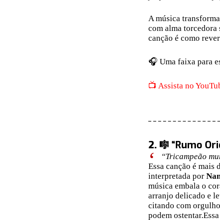
A música transforma 
com alma torcedora s
canção é como rever
🎧 Uma faixa para es
📺 Assista no YouTu
2.
🎼 “Rumo Ori
“Tricampeão mun
Essa canção é mais
interpretada por
Nan
música embala o cor
arranjo delicado e l
citando com orgulho
podem ostentar.Essa 