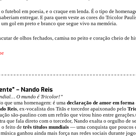
o futebol em poesia, e o craque em lenda. É o tipo de homenage
aberiam entregar. E para quem veste as cores do Tricolor Paulis
 um gol em preto e branco que segue vivo na memória.
cutar de olhos fechados, camisa no peito e coração cheio de his
be
ente” – Nando Reis
dial… O mundo é Tricolor!”
 do que uma homenagem: é uma
declaração de amor em forma 
do Reis
, ex-vocalista dos Titãs e torcedor apaixonado pelo
Tri
ação são-paulino com um refrão que virou hino entre gerações
etra que fala direto com o torcedor, Nando exalta o orgulho de s
 o feito de
três títulos mundiais
— uma conquista que poucos c
música ganhou ainda mais força nas redes sociais durante jogo