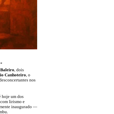
”
 Baleiro
, dois
io Canhoteiro
, o
 desconcertantes nos
é hoje um dos
a com lirismo e
almente inaugurado —
embu.