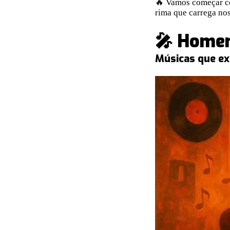
🔥 Vamos começar co
rima que carrega no
🎤 Homen
Músicas que ex