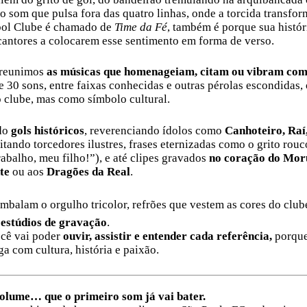
o som que pulsa fora das quatro linhas, onde a torcida transfo
bol Clube é chamado de
Time da Fé
, também é porque sua históri
cantores a colocarem esse sentimento em forma de verso.
, reunimos
as músicas que homenageiam, citam ou vibram com
e 30 sons, entre faixas conhecidas e outras pérolas escondidas
 clube, mas como símbolo cultural.
do
gols históricos
, reverenciando ídolos como
Canhoteiro, Raí
citando torcedores ilustres, frases eternizadas como o grito rou
abalho, meu filho!”), e até clipes gravados
no coração do Mo
te
ou aos
Dragões da Real
.
mbalam o orgulho tricolor, refrões que vestem as cores do clu
 estúdios de gravação
.
ocê vai poder
ouvir, assistir e entender cada referência,
porque
ga com cultura, história e paixão.
olume… que o primeiro som já vai bater.