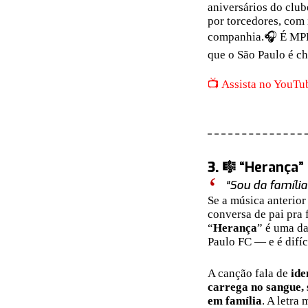
aniversários do club
por torcedores, com
companhia.🎧 É MPB 
que o São Paulo é 
📺 Assista no YouTu
3.
🎼 “Herança”
“Sou da família
Se a música anterior
conversa de pai pra 
“
Herança
” é uma d
Paulo FC — e é difíci
A canção fala de
ide
carrega no sangue, 
em família
. A letra