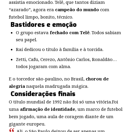
assistia emocionado. Telê, que tantos diziam
“azarado”, agora era
campeão do mundo
com
futebol limpo, bonito, técnico.
Bastidores e emoção
O grupo estava
fechado com Telê
. Todos sabiam
seu papel.
Raí dedicou o título à família e à torcida.
Zetti, Cafu, Cerezo, Antônio Carlos, Ronaldão…
todos jogaram com alma.
E o torcedor são-paulino, no Brasil,
chorou de
alegria
naquela madrugada mágica.
Considerações finais
O título mundial de 1992 não foi só uma vitória.Foi
uma
afirmação de identidade
, um marco de futebol
bem jogado, uma aula de coragem diante de um
gigante europeu.
Ali, o São Paulo deixou de ser apenas um