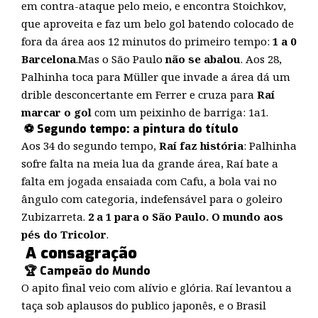
em contra-ataque pelo meio, e encontra Stoichkov,
que aproveita e faz um belo gol batendo colocado de
fora da área aos 12 minutos do primeiro tempo:
1 a 0
Barcelona
.Mas o São Paulo
não se abalou
. Aos 28,
Palhinha toca para Müller que invade a área dá um
drible desconcertante em Ferrer e cruza para
Raí
marcar o gol
com um peixinho de barriga: 1a1.
⚽ Segundo tempo: a pintura do título
Aos 34 do segundo tempo,
Raí faz história
: Palhinha
sofre falta na meia lua da grande área, Raí bate a
falta em jogada ensaiada com Cafu, a bola vai no
ângulo com categoria, indefensável para o goleiro
Zubizarreta.
2 a 1 para o São Paulo. O mundo aos
pés do Tricolor
.
A consagração
🏆 Campeão do Mundo
O apito final veio com alívio e glória. Raí levantou a
taça sob aplausos do publico japonês, e o Brasil