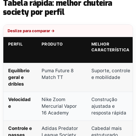
Tabela rápida: melhor chuteira
society por perfil
Deslize para comparar →
PERFIL
PRODUTO
MELHOR
CARACTERÍSTICA
Equilíbrio
Puma Future 8
Suporte, controle
geral e
Match TT
e mobilidade
dribles
Velocidad
Nike Zoom
Construção
e
Mercurial Vapor
ajustada e
16 Academy
resposta rápida
Controle e
Adidas Predator
Cabedal mais
passes
League Society
estruturado