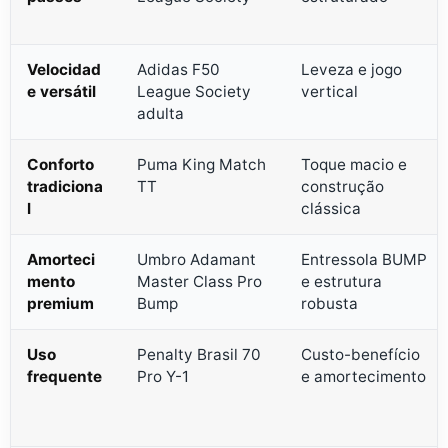
Velocidad
Adidas F50
Leveza e jogo
e versátil
League Society
vertical
adulta
Conforto
Puma King Match
Toque macio e
tradiciona
TT
construção
l
clássica
Amorteci
Umbro Adamant
Entressola BUMP
mento
Master Class Pro
e estrutura
premium
Bump
robusta
Uso
Penalty Brasil 70
Custo-benefício
frequente
Pro Y-1
e amortecimento