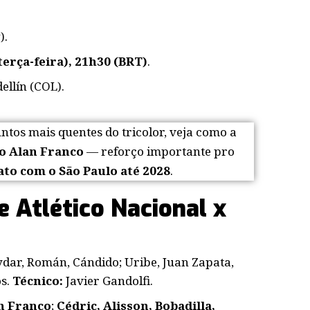
).
terça-feira), 21h30 (BRT)
.
dellín (COL).
untos mais quentes do tricolor, veja
como a
do Alan Franco
— reforço importante pro
to com o São Paulo até 2028
.
e Atlético Nacional x
aydar, Román, Cándido; Uribe, Juan Zapata,
os.
Técnico:
Javier Gandolfi.
an Franco
;
Cédric, Alisson, Bobadilla,