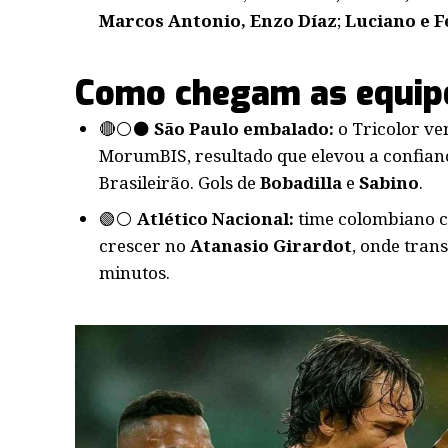
Marcos Antonio, Enzo Díaz
;
Luciano e F
Como chegam as equipe
🔴⚪⚫
São Paulo embalado:
o Tricolor v
MorumBIS, resultado que elevou a confianç
Brasileirão. Gols de
Bobadilla
e
Sabino
.
🟢⚪
Atlético Nacional:
time colombiano c
crescer no
Atanasio Girardot
, onde tran
minutos.