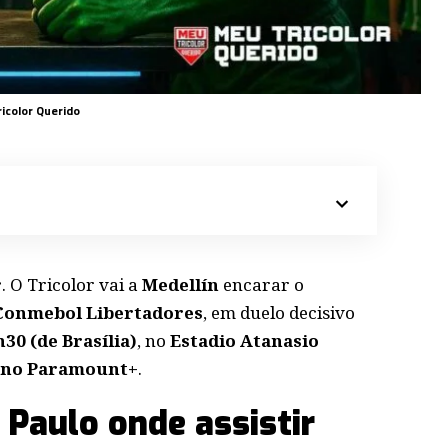
ricolor Querido
r
. O Tricolor vai a
Medellín
encarar o
a Conmebol Libertadores
, em duelo decisivo
h30 (de Brasília)
, no
Estadio Atanasio
o no Paramount+
.
 Paulo onde assistir