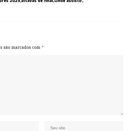
ores 2025
oitavas de final
Onde assistir
os são marcados com
*