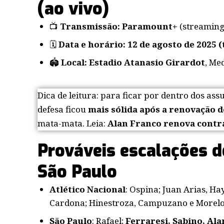
(ao vivo)
📺
Transmissão:
Paramount+
(streaming
🗓️
Data e horário:
12 de agosto de 2025 (
🏟️
Local:
Estadio Atanasio Girardot
, Me
Dica de leitura: para ficar por dentro dos ass
defesa ficou
mais sólida após a renovação 
mata-mata. Leia:
Alan Franco renova contra
Prováveis escalações d
São Paulo
Atlético Nacional
: Ospina; Juan Arias, H
Cardona; Hinestroza, Campuzano e Morel
São Paulo
: Rafael;
Ferraresi, Sabino, Al