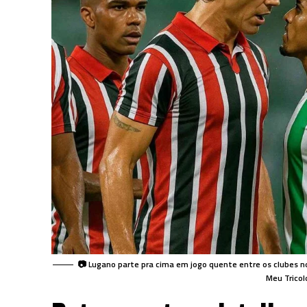
📷 Lugano parte pra cima em jogo quente entre os clubes no 
Meu Tricol