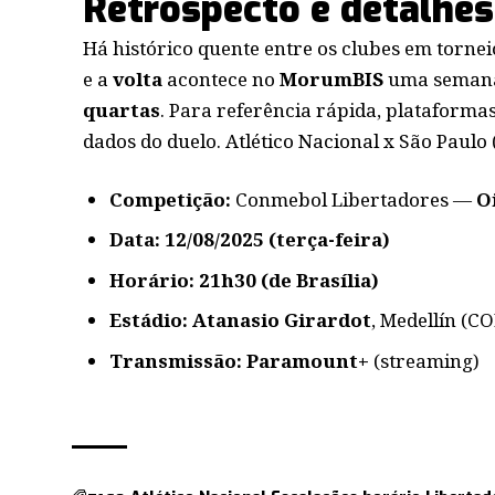
Retrospecto e detalhes
Há histórico quente entre os clubes em tornei
e a
volta
acontece no
MorumBIS
uma semana 
quartas
. Para referência rápida, plataformas
dados do duelo. Atlético Nacional x São Paulo 
Competição:
Conmebol Libertadores —
Oi
Data:
12/08/2025 (terça-feira)
Horário:
21h30 (de Brasília)
Estádio:
Atanasio Girardot
, Medellín (CO
Transmissão:
Paramount+
(streaming)