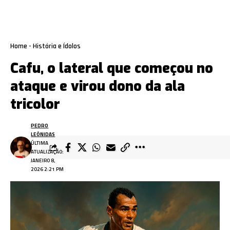
Home
-
História e Ídolos
Cafu, o lateral que começou no
ataque e virou dono da ala
tricolor
PEDRO
LEÔNIDAS
ÚLTIMA
ATUALIZAÇÃO:
JANEIRO 8,
2026 2:21 PM