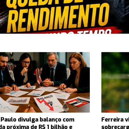
 Paulo divulga balanço com
Ferreira v
da próxima de R$ 1 bilhão e
sobrecarg