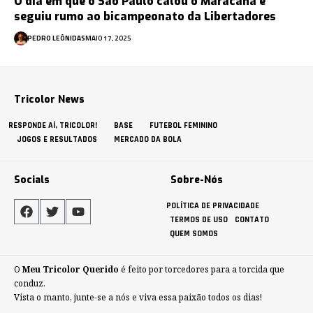
O dia em que o São Paulo calou o Maracanã e
seguiu rumo ao bicampeonato da Libertadores
PEDRO LEÔNIDAS
MAIO 17, 2025
Tricolor News
RESPONDE AÍ, TRICOLOR!
BASE
FUTEBOL FEMININO
JOGOS E RESULTADOS
MERCADO DA BOLA
Socials
Sobre-Nós
POLÍTICA DE PRIVACIDADE
TERMOS DE USO
CONTATO
QUEM SOMOS
O
Meu Tricolor Querido
é feito por torcedores para a torcida que
conduz.
Vista o manto, junte-se a nós e viva essa paixão todos os dias!