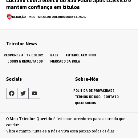
Luciano cobra elenco do São Paulo após clássico e
mantém confiança em títulos
REDAÇÃO - MEU TRICOLOR QUERIDO
MAIO 13, 2026
Tricolor News
RESPONDE AÍ, TRICOLOR!
BASE
FUTEBOL FEMININO
JOGOS E RESULTADOS
MERCADO DA BOLA
Socials
Sobre-Nós
POLÍTICA DE PRIVACIDADE
TERMOS DE USO
CONTATO
QUEM SOMOS
O
Meu Tricolor Querido
é feito por torcedores para a torcida que
conduz.
Vista o manto, junte-se a nós e viva essa paixão todos os dias!